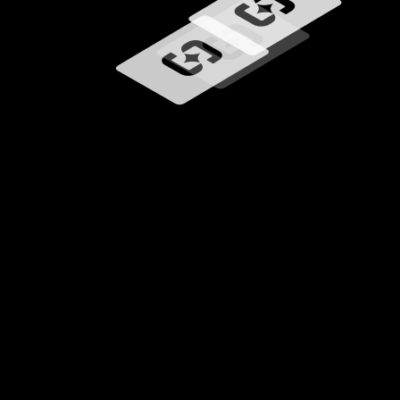
Đang tải