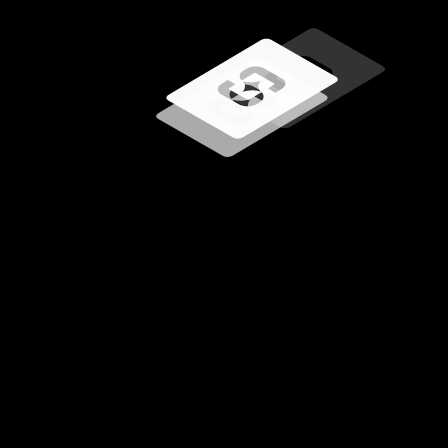
Đang tải