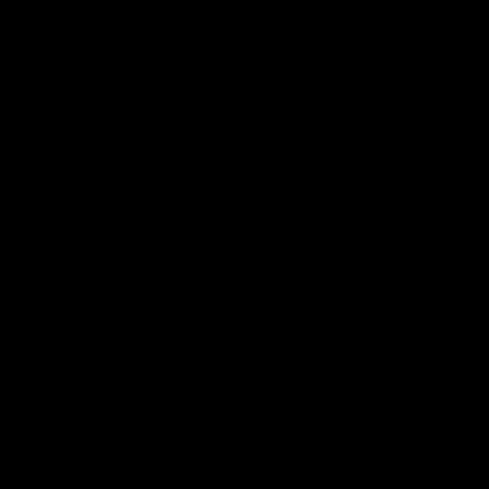
登录
注册