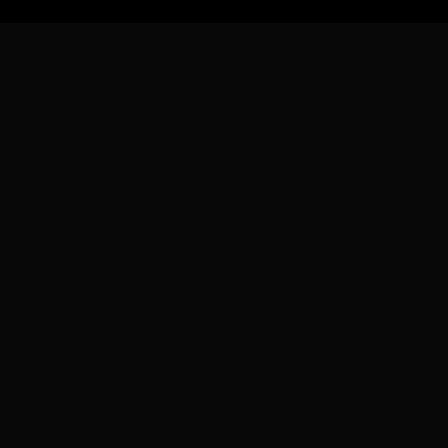
赌场
体育
功能
即将推出
现场赌博
所有Fortnite