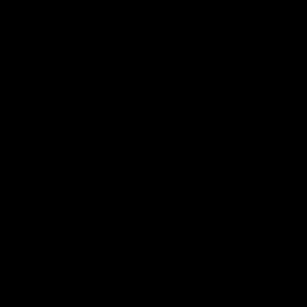
登录
注册