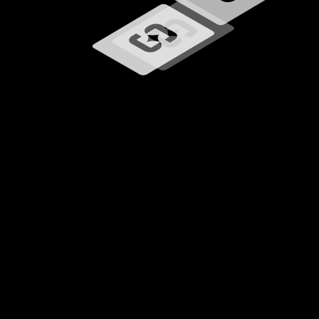
Cargando