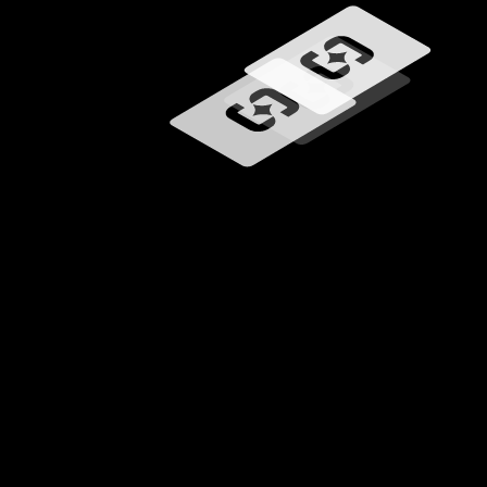
Cargando