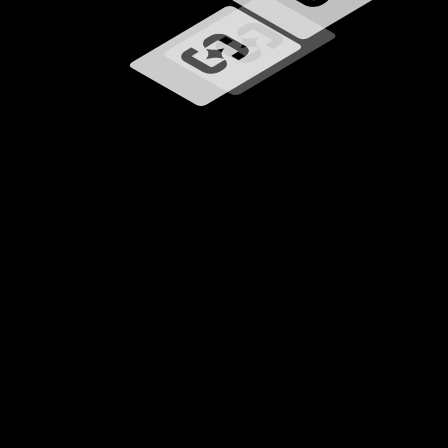
Cargando