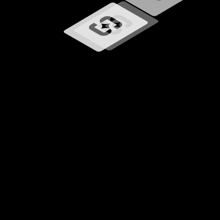
Cargando