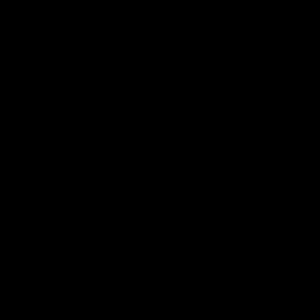
Iniciar
Registrar
sesión