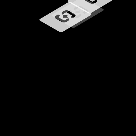
Cargando