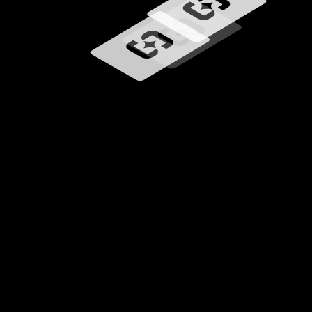
Betöltés