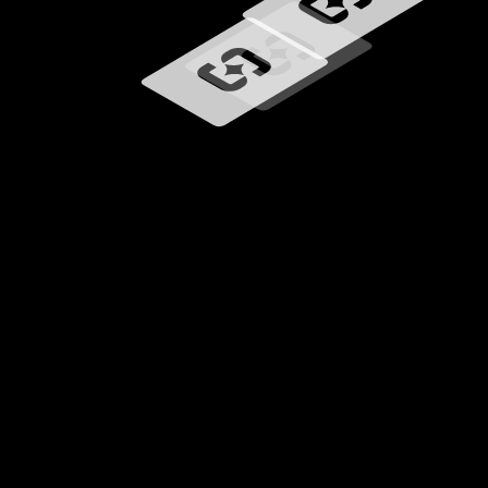
Betöltés