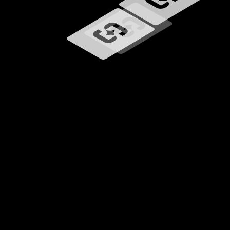
Betöltés