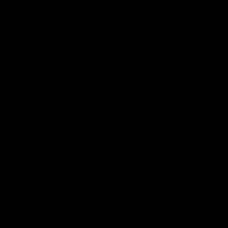
isztráció