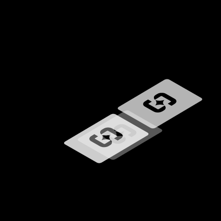
Betöltés