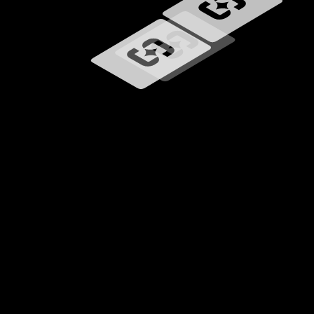
Memuat