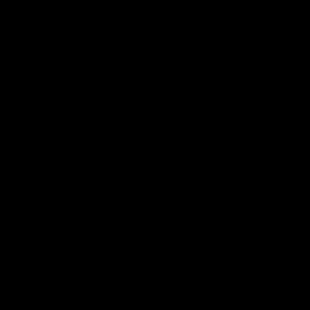
ログイ
登録
カジノ
スポーツ
ン
検索