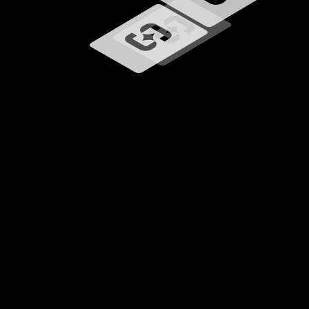
Laster inn