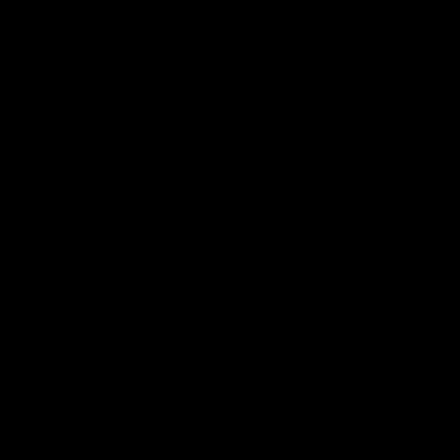
Registrer
Logg inn
deg