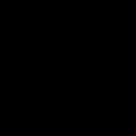
Regis
Logg inn
Kasino
Sport
de
Søk