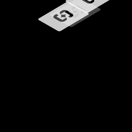
Laster inn