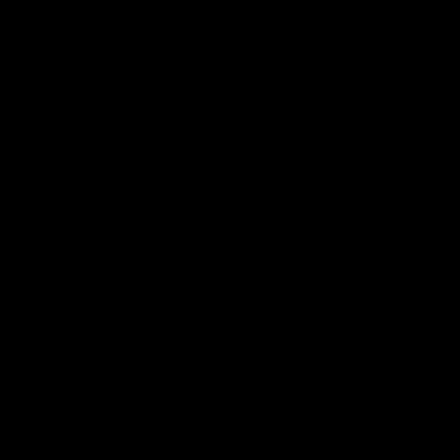
Registrer
Logg inn
deg