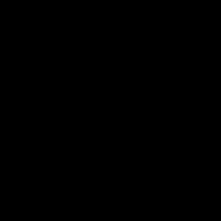
Regis
Logg inn
Kasino
Sport
de
Søk