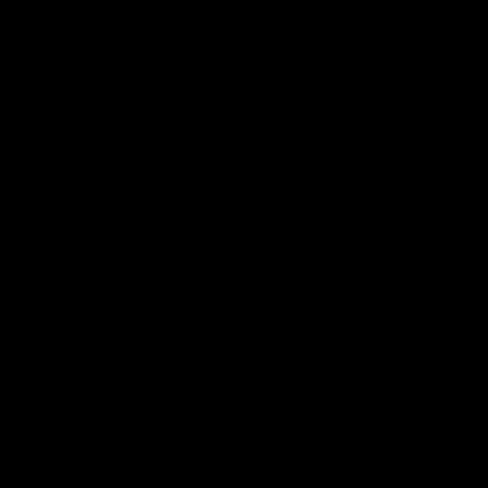
Registrer
Logg inn
deg