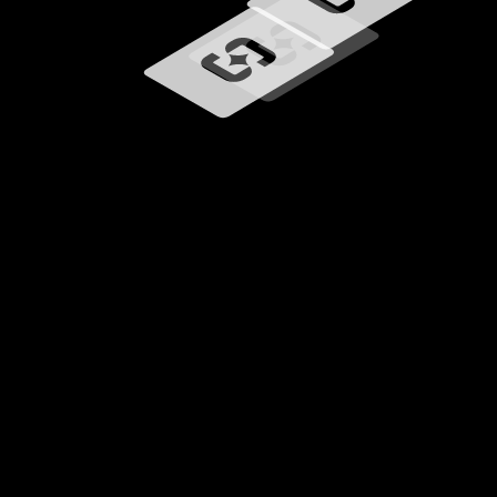
Laster inn