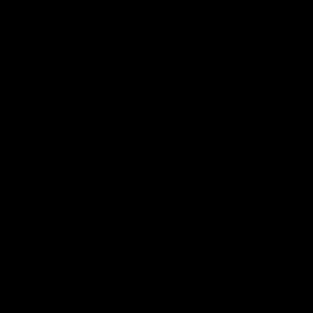
Registrer
Logg inn
deg