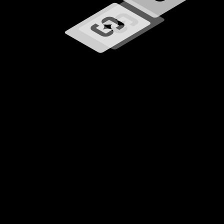
Laster inn