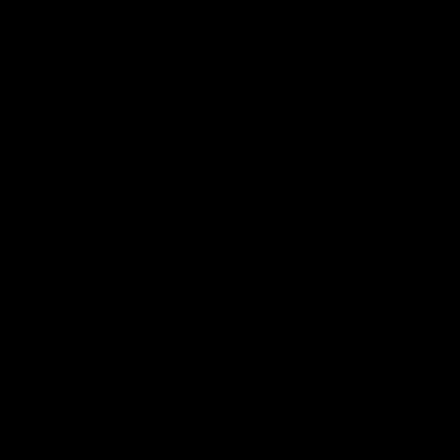
Registrer
Logg inn
deg