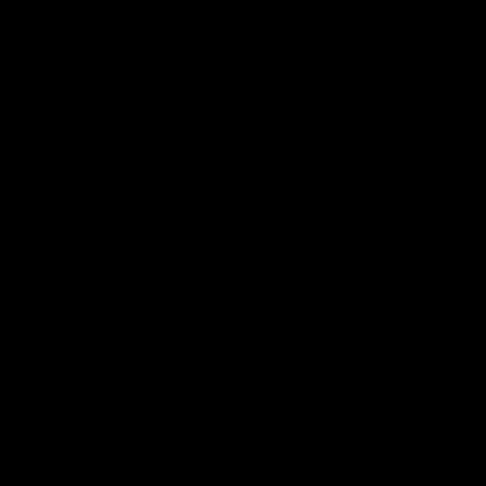
Regis
Logg inn
Kasino
Sport
de
Søk