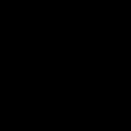
Registrer
Logg inn
deg