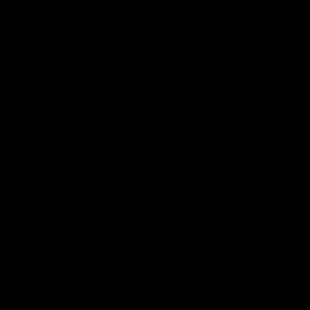
Meny
Søk
Chat
Spillkupong
Kasino