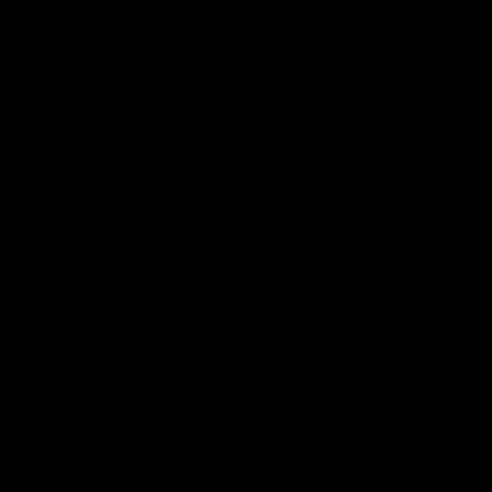
Registrer
Logg inn
deg