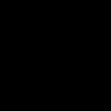
Zarejestruj
Zaloguj się
się