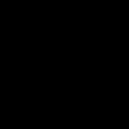
Zarejestruj
Zaloguj się
się