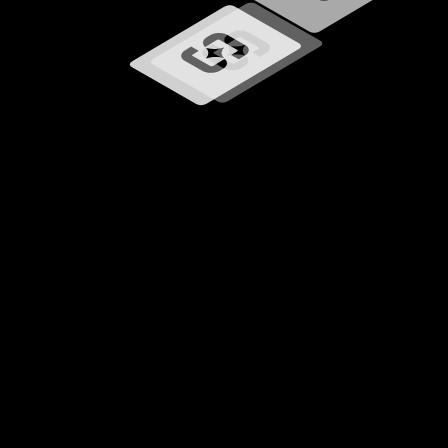
Ładowanie