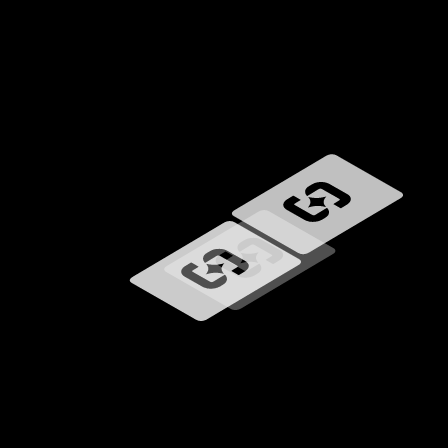
Ładowanie