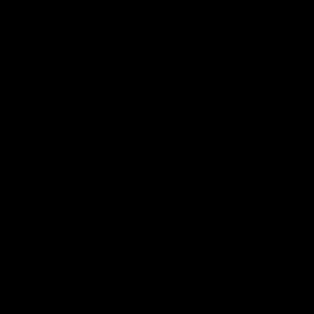
Вход
Регистрация