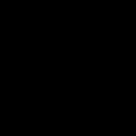
Вход
Регистрация