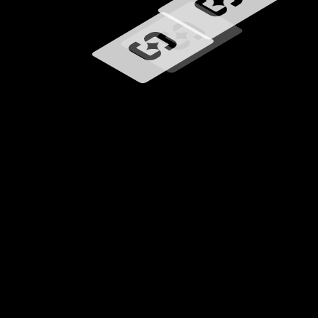
Загрузка