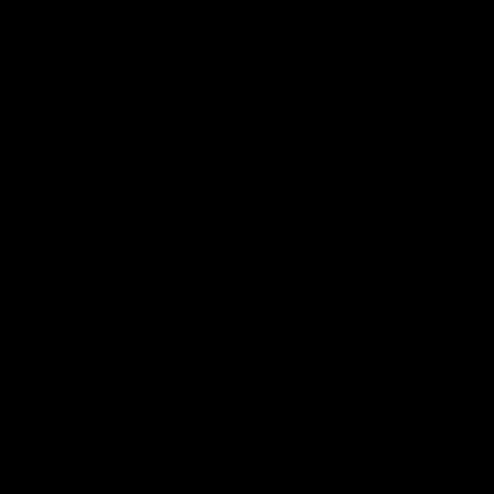
Вход
Регистрация