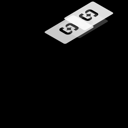
Učitavanje