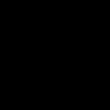
Prijava
Registracija