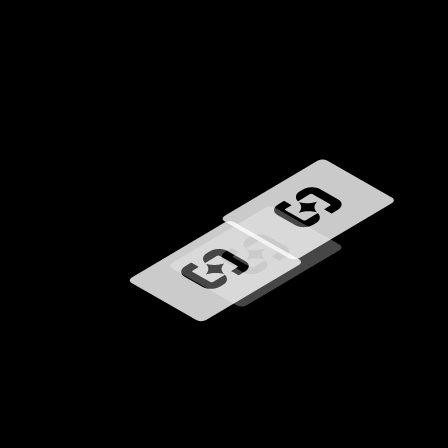
Učitavanje