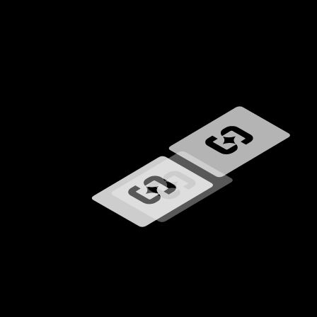
Učitavanje