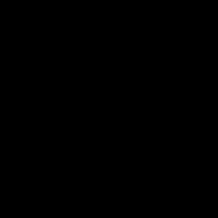
Prijava
Registracija