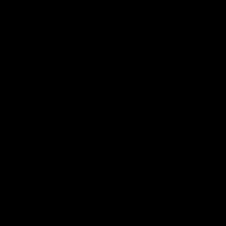
Giriş
Kaydol
Yap