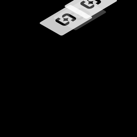
Yükleniyor