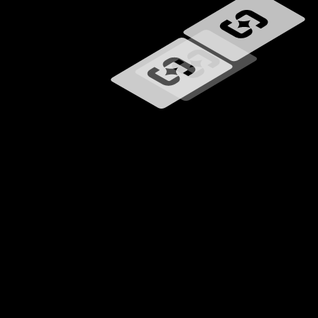
Yükleniyor