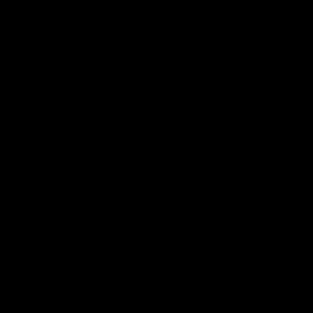
Giriş
Kaydol
Casino
Spor Bahisi
Yap
Ara