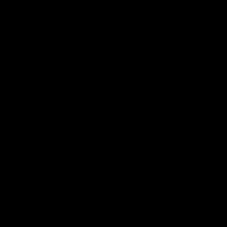
Giriş
Kaydol
Yap