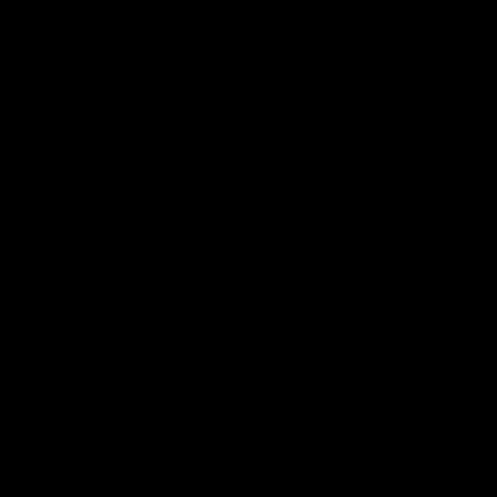
Giriş
Kaydol
Casino
Spor Bahisi
Yap
Ara