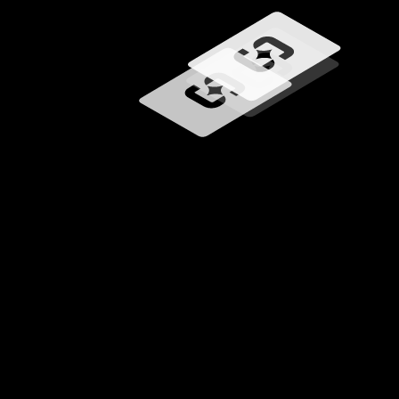
Yükleniyor