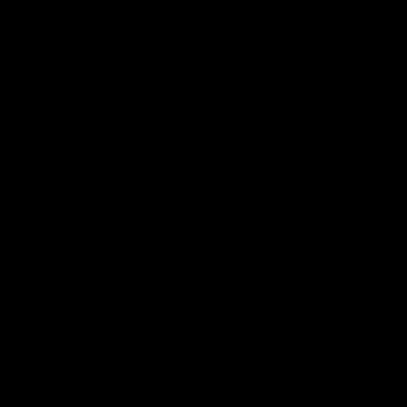
Đăng
Đăng ký
nhập