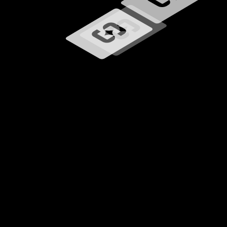
Đang tải