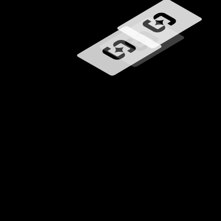
Đang tải