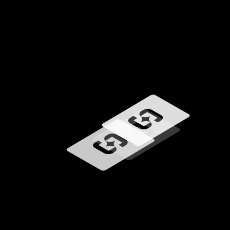
Đang tải