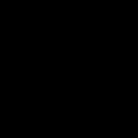
登录
注册