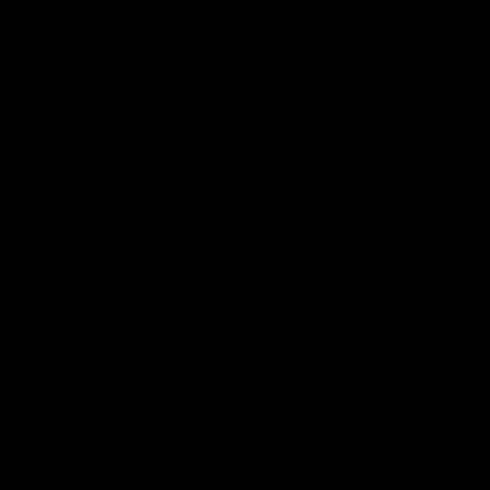
登录
注册