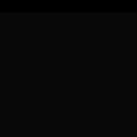
菜单
搜索
聊天室
奖励
体育
赌场
体育
游戏商