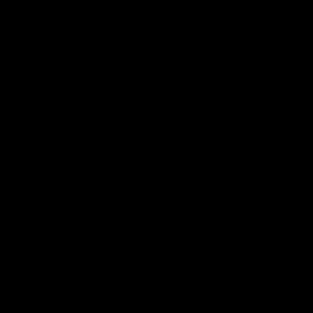
登录
注册